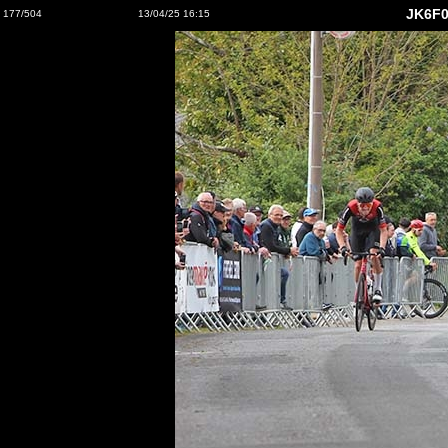
JK6F0
177/504
13/04/25 16:15