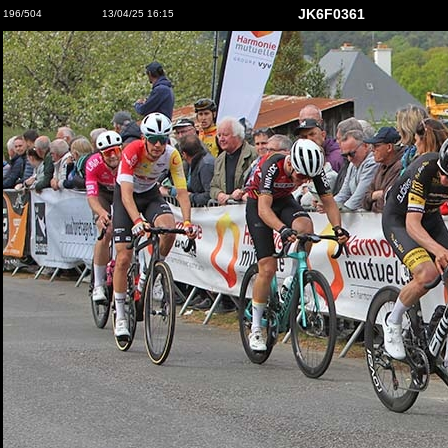
JK6F0361
196/504
13/04/25 16:15