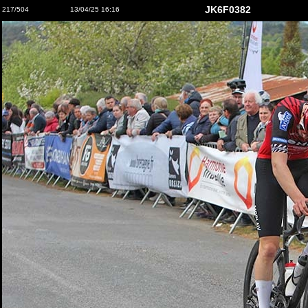
JK6F0382
217/504
13/04/25 16:16