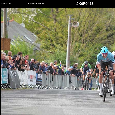
JK6F0413
248/504
13/04/25 16:26