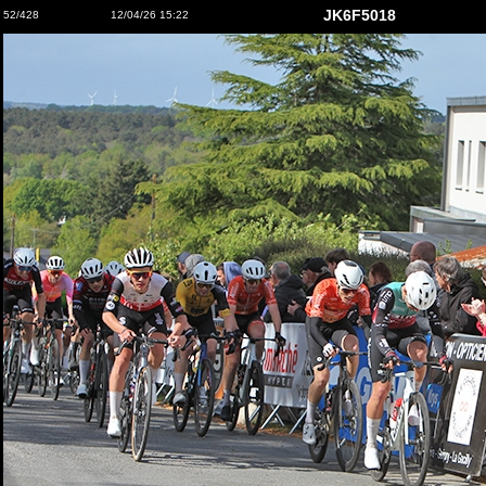
JK6F5018
52/428
12/04/26 15:22