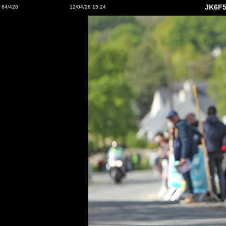
JK6F5
64/428
12/04/26 15:24