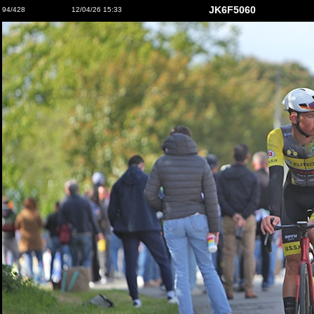
JK6F5060
94/428
12/04/26 15:33