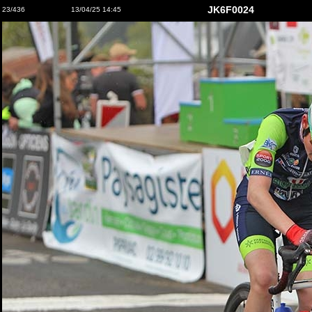
JK6F0024
23/436
13/04/25 14:45