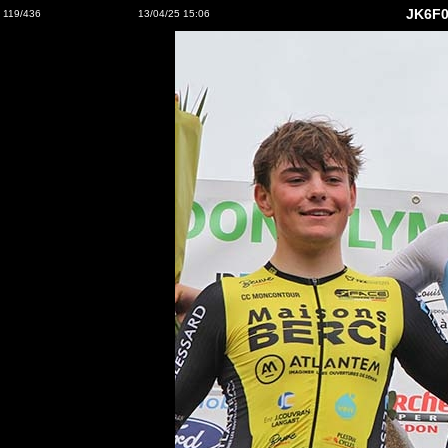
JK6F0
119/436
13/04/25 15:06