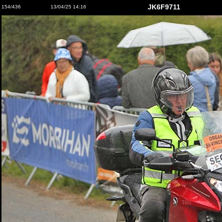
JK6F9711
154/436
13/04/25 14:16