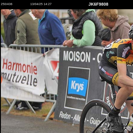
JK6F9808
250/436
13/04/25 14:27