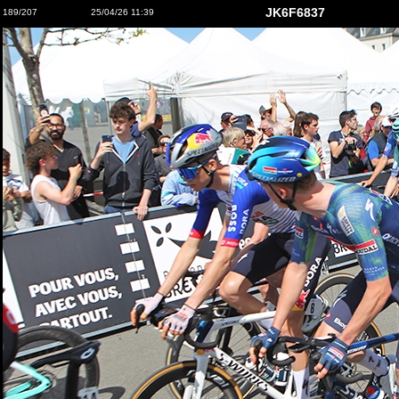
JK6F6837
189/207
25/04/26 11:39