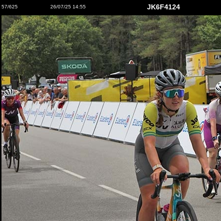
JK6F4124
57/625
26/07/25 14:55