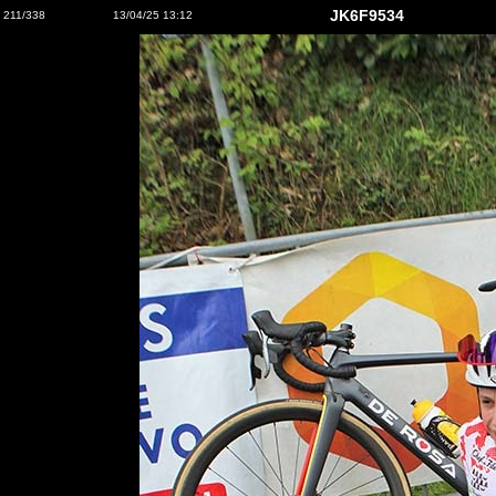
JK6F9534
211/338
13/04/25 13:12