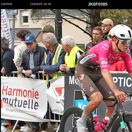
JK6F0385
220/504
13/04/25 16:16