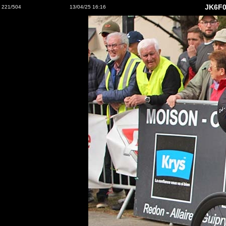
JK6F0
221/504
13/04/25 16:16